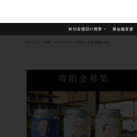
新校舎建設の概要
募金趣意書
ホーム
ご寄附「クラフトビール KURA3 広島学院記念缶」