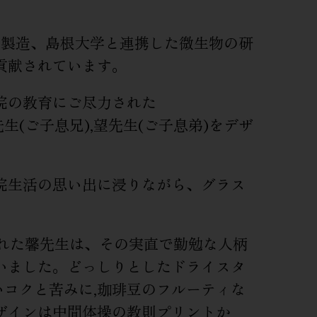
の製造、島根大学と連携した微生物の研
貢献されています。
院の教育にご尽力された
生(ご子息兄),望先生(ご子息弟)をデザ
院生活の思い出に浸りながら、グラス
られた馨先生は、その実直で勤勉な人柄
いました。どっしりとしたドライスタ
いコクと苦みに,珈琲豆のフルーティな
ザインは中間体操の教則プリントか