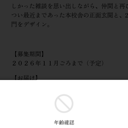
しかった雑談を思い出しながら、仲間と再
つい最近まであった本校舎の正面玄関と、2
門をデザイン。
【募集期間】
２０２６年１１月ごろまで（予定）
【お届け】
毎月月末に締めて、翌月下旬頃の発送とな
---------------
ご寄附をいただいた際、ご寄附をいただい
す。
年齢確認