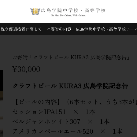
税の優遇措置に関して
ご寄附の内容
広島学院中学校・高等学校ホー
ご寄附​「クラフトビール KURA3 ​広島学院記念缶」
¥30,000
クラフトビール KURA3 広島学院記念缶
【ビールの内容】（6本セット、うち3本が
セッションIPA151 × 1本
ベルジャンホワイト307 × 1本
アメリカンペールエール520 × 1本