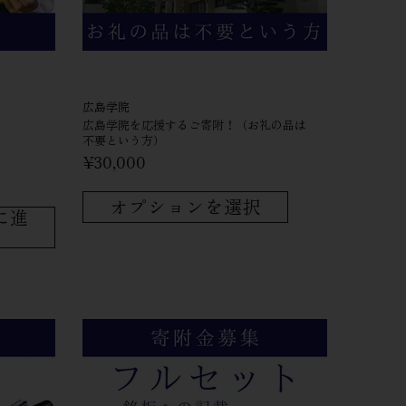
広島学院
広島学院を​応援する​ご寄附！​（お礼の​品は​
個
不要と​いう​方）
¥30,000
オプションを選択
に進