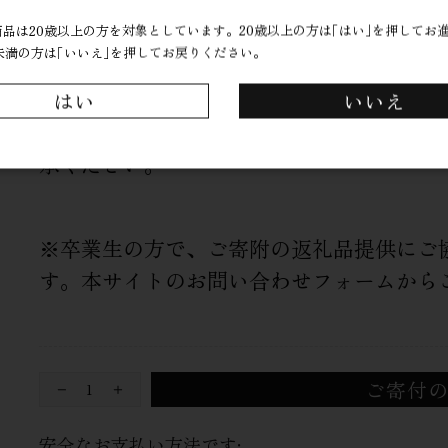
お礼の品の発送までにはお時間がかかりま
品は20歳以上の方を対象としています。20歳以上の方は｢はい｣を押してお
未満の方は｢いいえ｣を押してお戻りください。
いただいたご寄付は、全額広島学院新校舎
なお、アルコール製品のため、本寄附は2
はい
いいえ
返礼品送付は、石見麦酒（株）より直接発
承ください。
※卒業生の方で、ご寄附の返礼品提供にご
す。本サイトのお問い合わせフォームから
ご寄付
安全なお支払い方法です: