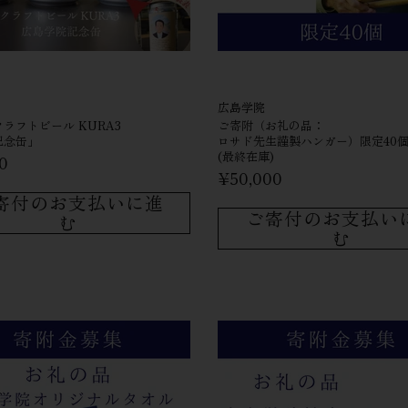
広島学院
ラフトビール KURA3 ​
ご寄附​（お礼の​品：
記念缶」
ロサド先生謹製ハンガー）​限定40
(最終在庫)
0
¥50,000
寄付のお支払いに進
ご寄付のお支払い
む
む