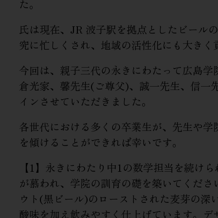
た。
氏は現在、JR 波子駅を拠点としたビール
究に忙しくされ、地域の活性化にも大きく
今回は、親子三代の永きにわたって広島学
倉光家、馨先生(ご尊父)、誠一先生、信一先
インさせていただきました。
各世代における多くの卒業生が、先生や学
を傾けることができれば幸いです。
【1】永きにわたり中1の数学担当を続け
が慕われ、学院の訓育の礎を築いてくださ
ウト(黒ビール)のローストされた麦芽の深
酸味を加え飲みやすく仕上げています。デ