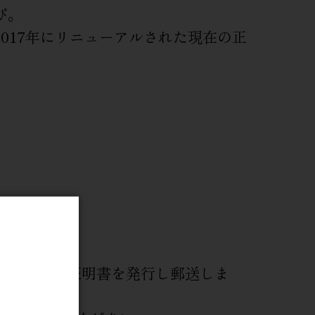
び。
017年にリニューアルされた現在の正
ります。
た領収書・証明書を発行し郵送しま